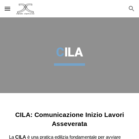
Skip to main content
Skip to navigation
C
ILA
CILA: Comunicazione Inizio Lavori
Asseverata
La
CILA
è una pratica edilizia fondamentale per avviare